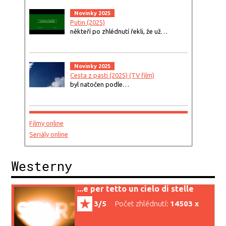
Novinky 2025
Putin (2025)
někteří po zhlédnutí řekli, že už…
Novinky 2025
Cesta z pasti (2025) (TV film)
byl natočen podle…
Filmy online
Seriály online
Westerny
...e per tetto un cielo di stelle
3/5
Počet zhlédnutí:
14503 x