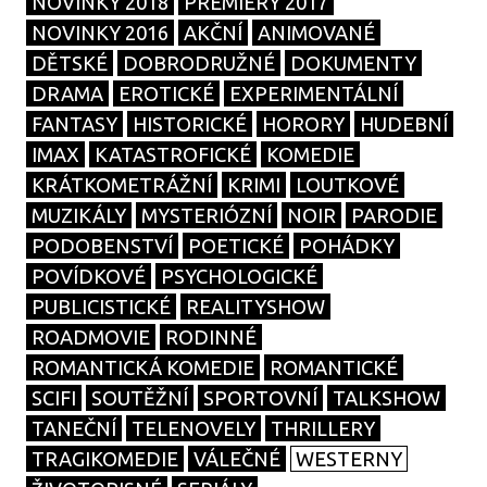
NOVINKY 2018
PREMIÉRY 2017
NOVINKY 2016
AKČNÍ
ANIMOVANÉ
DĚTSKÉ
DOBRODRUŽNÉ
DOKUMENTY
DRAMA
EROTICKÉ
EXPERIMENTÁLNÍ
FANTASY
HISTORICKÉ
HORORY
HUDEBNÍ
IMAX
KATASTROFICKÉ
KOMEDIE
KRÁTKOMETRÁŽNÍ
KRIMI
LOUTKOVÉ
MUZIKÁLY
MYSTERIÓZNÍ
NOIR
PARODIE
PODOBENSTVÍ
POETICKÉ
POHÁDKY
POVÍDKOVÉ
PSYCHOLOGICKÉ
PUBLICISTICKÉ
REALITYSHOW
ROADMOVIE
RODINNÉ
ROMANTICKÁ KOMEDIE
ROMANTICKÉ
SCIFI
SOUTĚŽNÍ
SPORTOVNÍ
TALKSHOW
TANEČNÍ
TELENOVELY
THRILLERY
TRAGIKOMEDIE
VÁLEČNÉ
WESTERNY