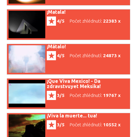
¡Matala!
4/5
Počet zhlédnutí:
22383 x
¡Mátalo!
4/5
Počet zhlédnutí:
24873 x
¡Que Viva Mexico! - Da
zdravstvuyet Meksika!
3/5
Počet zhlédnutí:
19767 x
¡Viva la muerte... tua!
3/5
Počet zhlédnutí:
10552 x