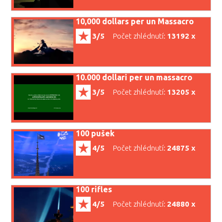
10,000 dollars per un Massacro
3/5
Počet zhlédnutí:
13192 x
10.000 dollari per un massacro
3/5
Počet zhlédnutí:
13205 x
100 pušek
4/5
Počet zhlédnutí:
24875 x
100 rifles
4/5
Počet zhlédnutí:
24880 x