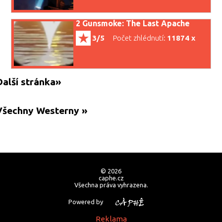
2 Gunsmoke: The Last Apache
3/5
Počet zhlédnutí:
11874 x
Další stránka»
Všechny Westerny »
© 2026
caphe.cz
Všechna práva vyhrazena.
Powered by
Reklama