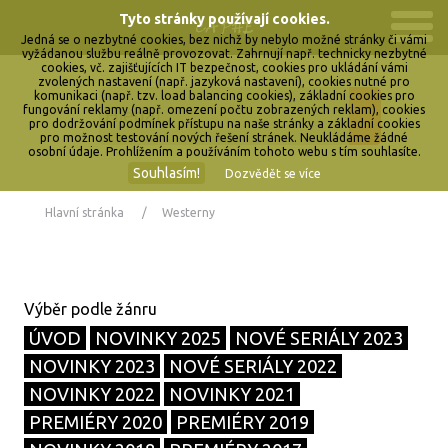
Tyto stránky používají cookies.
Jedná se o nezbytné cookies, bez nichž by nebylo možné stránky či vámi
vyžádanou službu reálně provozovat. Zahrnují např. technicky nezbytné
cookies, vč. zajišťujících IT bezpečnost, cookies pro ukládání vámi
zvolených nastavení (např. jazyková nastavení), cookies nutné pro
komunikaci (např. tzv. load balancing cookies), základní cookies pro
fungování reklamy (např. omezení počtu zobrazených reklam), cookies
pro dodržování podmínek přístupu na naše stránky a základní cookies
pro možnost testování nových řešení stránek. Neukládáme žádné
osobní údaje. Prohlížením a používáním tohoto webu s tím souhlasíte.
Souhlasím!
Dozvědět se více
Hlavní stránka
Westerny
ÚVOD
NOVINKY 2025
NOVÉ SERIÁLY 2023
NOVINKY 2023
NOVÉ SERIÁLY 2022
NOVINKY 2022
NOVINKY 2021
PREMIÉRY 2020
PREMIÉRY 2019