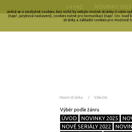
NOVINKY 2025
Jedná se o nezbytné cookies, bez nichž by nebylo možné stránky či vámi vyž
(např. jazyková nastavení), cookies nutné pro komunikaci (např. tzv. loa
stránky a základní cookies pro možnost t
Hlavní stránka
Válečné
ÚVOD
NOVINKY 2025
NOV
NOVÉ SERIÁLY 2022
NOVIN