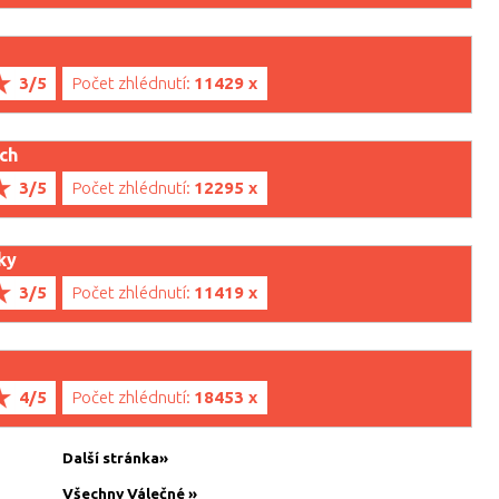
3/5
Počet zhlédnutí:
11429 x
ach
3/5
Počet zhlédnutí:
12295 x
ky
3/5
Počet zhlédnutí:
11419 x
4/5
Počet zhlédnutí:
18453 x
Další stránka»
Všechny Válečné »