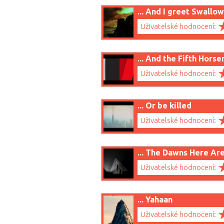
... And I greet Swallo
Uživatelské hodnocení:
... And the Fifth Hors
Uživatelské hodnocení:
... Or be killed
Uživatelské hodnocení:
... The Dawns Here Ar
Uživatelské hodnocení:
... Yahaan
Uživatelské hodnocení: