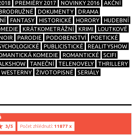
2018
PREMIÉRY 2017
NOVINKY 2016
AKČNÍ
BRODRUŽNÉ
DOKUMENTY
DRAMA
NÍ
FANTASY
HISTORICKÉ
HORORY
HUDEBNÍ
OMEDIE
KRÁTKOMETRÁŽNÍ
KRIMI
LOUTKOVÉ
NOIR
PARODIE
PODOBENSTVÍ
POETICKÉ
SYCHOLOGICKÉ
PUBLICISTICKÉ
REALITYSHOW
OMANTICKÁ KOMEDIE
ROMANTICKÉ
SCIFI
ALKSHOW
TANEČNÍ
TELENOVELY
THRILLERY
WESTERNY
ŽIVOTOPISNÉ
SERIÁLY
á
3/5
Počet zhlédnutí:
11877 x