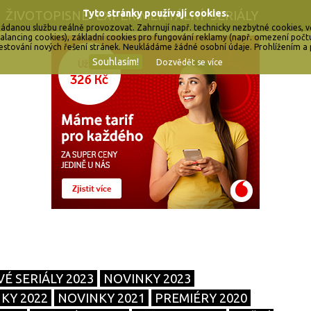
Tyto stránky používají cookies.
ŽIVOTOPISNÉ
EXPERIMENTÁLNÍ
SERIÁLY
ádanou službu reálně provozovat. Zahrnují např. technicky nezbytné cookies, vč.
d balancing cookies), základní cookies pro fungování reklamy (např. omezení po
estování nových řešení stránek. Neukládáme žádné osobní údaje. Prohlížením a
Souhlasím!
Dozvědět se více
É SERIÁLY 2023
NOVINKY 2023
KY 2022
NOVINKY 2021
PREMIÉRY 2020