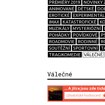
PREMIÉRY 2019
NOVINKY 
ANIMOVANÉ
DĚTSKÉ
DO
EROTICKÉ
EXPERIMENTÁL
IMAX
KATASTROFICKÉ
K
MUZIKÁLY
MYSTERIÓZNÍ
POHÁDKY
POVÍDKOVÉ
P
ROADMOVIE
RODINNÉ
R
SOUTĚŽNÍ
SPORTOVNÍ
T
TRAGIKOMEDIE
VÁLEČNÉ
Válečné
... A jitra jsou zde tich
Uživatelské hodnocení: