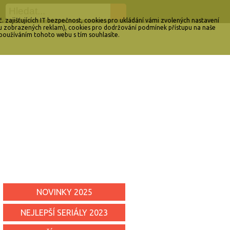
 zajišťujících IT bezpečnost, cookies pro ukládání vámi zvolených nastavení
čtu zobrazených reklam), cookies pro dodržování podmínek přístupu na naše
 používáním tohoto webu s tím souhlasíte.
NOVINKY 2025
NEJLEPŠÍ SERIÁLY 2023