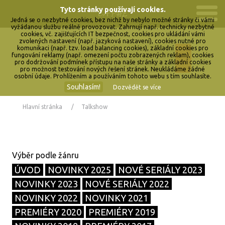
Tyto stránky používají cookies.
Jedná se o nezbytné cookies, bez nichž by nebylo možné stránky či vámi
vyžádanou službu reálně provozovat. Zahrnují např. technicky nezbytné
cookies, vč. zajišťujících IT bezpečnost, cookies pro ukládání vámi
zvolených nastavení (např. jazyková nastavení), cookies nutné pro
komunikaci (např. tzv. load balancing cookies), základní cookies pro
fungování reklamy (např. omezení počtu zobrazených reklam), cookies
pro dodržování podmínek přístupu na naše stránky a základní cookies
pro možnost testování nových řešení stránek. Neukládáme žádné
osobní údaje. Prohlížením a používáním tohoto webu s tím souhlasíte.
Souhlasím!
Dozvědět se více
Hlavní stránka
Talkshow
ÚVOD
NOVINKY 2025
NOVÉ SERIÁLY 2023
NOVINKY 2023
NOVÉ SERIÁLY 2022
NOVINKY 2022
NOVINKY 2021
PREMIÉRY 2020
PREMIÉRY 2019