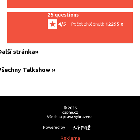
25 questions
4/5
Počet zhlédnutí:
12295 x
Další stránka»
Všechny Talkshow »
© 2026
caphe.cz
Všechna práva vyhrazena.
Powered by
Reklama