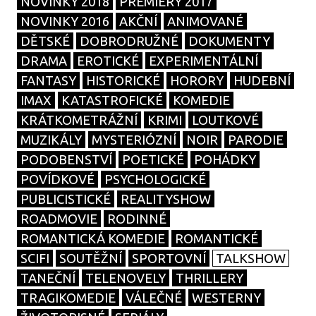
NOVINKY 2018
PREMIÉRY 2017
NOVINKY 2016
AKČNÍ
ANIMOVANÉ
DĚTSKÉ
DOBRODRUŽNÉ
DOKUMENTY
DRAMA
EROTICKÉ
EXPERIMENTÁLNÍ
FANTASY
HISTORICKÉ
HORORY
HUDEBNÍ
IMAX
KATASTROFICKÉ
KOMEDIE
KRÁTKOMETRÁŽNÍ
KRIMI
LOUTKOVÉ
MUZIKÁLY
MYSTERIÓZNÍ
NOIR
PARODIE
PODOBENSTVÍ
POETICKÉ
POHÁDKY
POVÍDKOVÉ
PSYCHOLOGICKÉ
PUBLICISTICKÉ
REALITYSHOW
ROADMOVIE
RODINNÉ
ROMANTICKÁ KOMEDIE
ROMANTICKÉ
SCIFI
SOUTĚŽNÍ
SPORTOVNÍ
TALKSHOW
TANEČNÍ
TELENOVELY
THRILLERY
TRAGIKOMEDIE
VÁLEČNÉ
WESTERNY