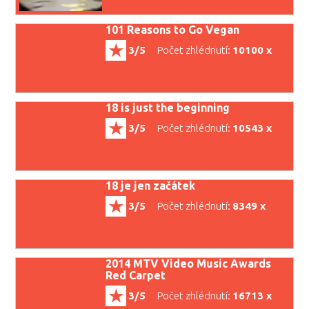
101 Reasons to Go Vegan
3/5
Počet zhlédnutí:
10100 x
18 is just the beginning
3/5
Počet zhlédnutí:
10543 x
18 je jen začátek
3/5
Počet zhlédnutí:
8349 x
2014 MTV Video Music Awards
Red Carpet
3/5
Počet zhlédnutí:
16713 x