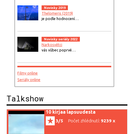
Novinky 2019
Thelomeris (2019)
je podle hodnocení…
Novinky seriály 2022
Narkosvětci
vás vůbec poprvé…
Filmy online
Seriály online
Talkshow
10 kirjaa lapsuudesta
3/5
Počet zhlédnutí:
9239 x