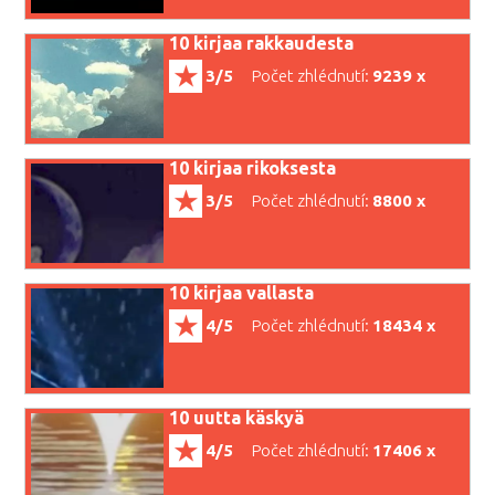
10 kirjaa rakkaudesta
3/5
Počet zhlédnutí:
9239 x
10 kirjaa rikoksesta
3/5
Počet zhlédnutí:
8800 x
10 kirjaa vallasta
4/5
Počet zhlédnutí:
18434 x
10 uutta käskyä
4/5
Počet zhlédnutí:
17406 x