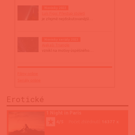
Novinky 2022
Luís Figo: Přestup století
je zřejmě nejdiskutovanější…
Novinky seriály 2023
Ajakaši Triangle
vznikl na motivy úspěšného…
Filmy online
Seriály online
Erotické
1 Night in Paris
4/5
Počet zhlédnutí:
16377 x