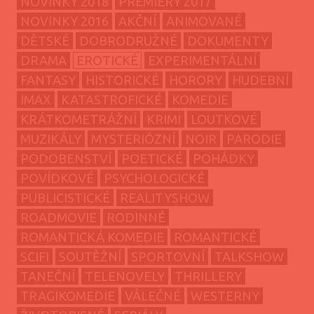
NOVINKY 2018
PREMIÉRY 2017
NOVINKY 2016
AKČNÍ
ANIMOVANÉ
DĚTSKÉ
DOBRODRUŽNÉ
DOKUMENTY
DRAMA
EROTICKÉ
EXPERIMENTÁLNÍ
FANTASY
HISTORICKÉ
HORORY
HUDEBNÍ
IMAX
KATASTROFICKÉ
KOMEDIE
KRÁTKOMETRÁŽNÍ
KRIMI
LOUTKOVÉ
MUZIKÁLY
MYSTERIÓZNÍ
NOIR
PARODIE
PODOBENSTVÍ
POETICKÉ
POHÁDKY
POVÍDKOVÉ
PSYCHOLOGICKÉ
PUBLICISTICKÉ
REALITYSHOW
ROADMOVIE
RODINNÉ
ROMANTICKÁ KOMEDIE
ROMANTICKÉ
SCIFI
SOUTĚŽNÍ
SPORTOVNÍ
TALKSHOW
TANEČNÍ
TELENOVELY
THRILLERY
TRAGIKOMEDIE
VÁLEČNÉ
WESTERNY