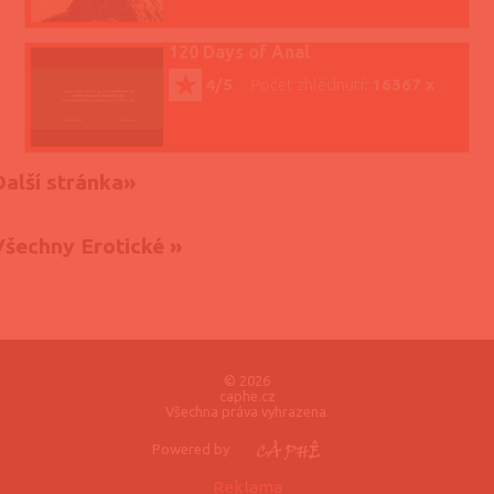
120 Days of Anal
4/5
Počet zhlédnutí:
16367 x
Další stránka»
Všechny Erotické »
© 2026
caphe.cz
Všechna práva vyhrazena.
Powered by
Reklama