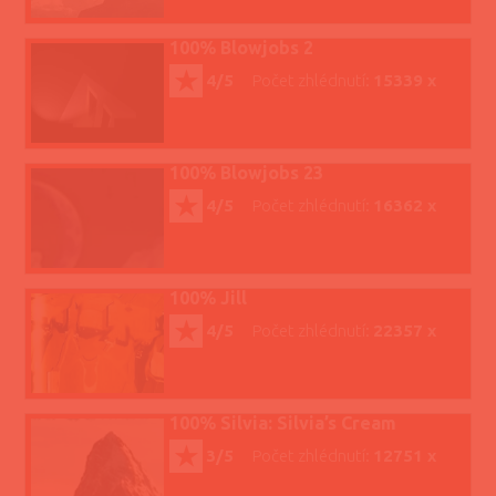
100% Blowjobs 2
4/5
Počet zhlédnutí:
15339 x
100% Blowjobs 23
4/5
Počet zhlédnutí:
16362 x
100% Jill
4/5
Počet zhlédnutí:
22357 x
100% Silvia: Silvia’s Cream
3/5
Počet zhlédnutí:
12751 x