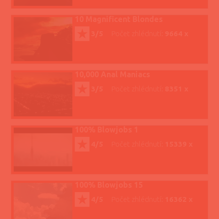
10 Magnificent Blondes
3/5
Počet zhlédnutí:
9664 x
10,000 Anal Maniacs
3/5
Počet zhlédnutí:
8351 x
100% Blowjobs 1
4/5
Počet zhlédnutí:
15339 x
100% Blowjobs 15
4/5
Počet zhlédnutí:
16362 x