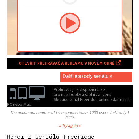
OTEVŘÍT PŘEHRÁVAČ A REKLAMU V NOVÉM OKNĚ
Další epizody seriálu »
Přehrávač je k dispozici také
pro notebooky a stolní zařízení.
Sledujte seriál Freeridge online zdarma na
PC nebo Mac.
The maximum number of free connections - 1000 users. Left only 1
users.
» Try again «
Herci z seriálu Freeridge