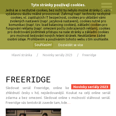
Tyto stránky používají cookies.
Jedná se o nezbytné cookies, bez nichž by nebylo možné stránky či vámi
vyžádanou službu reálně provozovat. Zahrnují např. technicky nezbytné
cookies, vč. zajišťujících IT bezpečnost, cookies pro ukládání vámi
zvolených nastavení (např. jazyková nastavení), cookies nutné pro
komunikaci (např. tzv. load balancing cookies), základní cookies pro
fungování reklamy (např. omezení počtu zobrazených reklam), cookies
pro dodržování podmínek přístupu na naše stránky a základní cookies
pro možnost testování nových řešení stránek. Neukládáme žádné
osobní údaje. Prohlížením a používáním tohoto webu s tím souhlasíte.
Souhlasím!
Dozvědět se více
Hlavní stránka
Novinky seriály 2023
Freeridge
FREERIDGE
Novinky seriály 2023
Sledovat seriál Freeridge, online ke
zhlédnutí česky v hd, nejsledovanější. Koukat na celý online seriál
zdarma a bez omezení. Sledovat online s možností stáhnout seriál.
Freeridge vás tentokrát zavede tam, kde
…