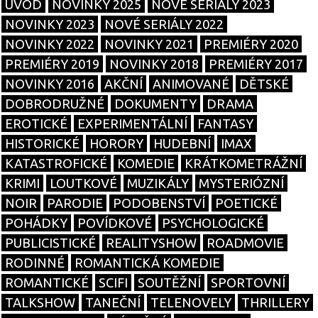
ÚVOD
NOVINKY 2025
NOVÉ SERIÁLY 2023
NOVINKY 2023
NOVÉ SERIÁLY 2022
NOVINKY 2022
NOVINKY 2021
PREMIÉRY 2020
PREMIÉRY 2019
NOVINKY 2018
PREMIÉRY 2017
NOVINKY 2016
AKČNÍ
ANIMOVANÉ
DĚTSKÉ
DOBRODRUŽNÉ
DOKUMENTY
DRAMA
EROTICKÉ
EXPERIMENTÁLNÍ
FANTASY
HISTORICKÉ
HORORY
HUDEBNÍ
IMAX
KATASTROFICKÉ
KOMEDIE
KRÁTKOMETRÁŽNÍ
KRIMI
LOUTKOVÉ
MUZIKÁLY
MYSTERIÓZNÍ
NOIR
PARODIE
PODOBENSTVÍ
POETICKÉ
POHÁDKY
POVÍDKOVÉ
PSYCHOLOGICKÉ
PUBLICISTICKÉ
REALITYSHOW
ROADMOVIE
RODINNÉ
ROMANTICKÁ KOMEDIE
ROMANTICKÉ
SCIFI
SOUTĚŽNÍ
SPORTOVNÍ
TALKSHOW
TANEČNÍ
TELENOVELY
THRILLERY