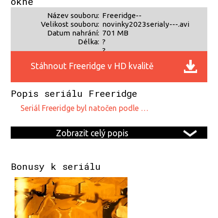
okně
Název souboru:
Freeridge--
Velikost souboru:
novinky2023serialy---.avi
Datum nahrání:
701 MB
Délka:
?
?
Stáhnout Freeridge v HD kvalitě
Popis seriálu Freeridge
seriál Freeridge byl natočen podle …
Zobrazit celý popis
Bonusy k seriálu