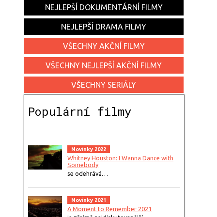
NEJLEPŠÍ DOKUMENTÁRNÍ FILMY
NEJLEPŠÍ DRAMA FILMY
VŠECHNY AKČNÍ FILMY
VŠECHNY NEJLEPŠÍ AKČNÍ FILMY
VŠECHNY SERIÁLY
Populární filmy
Novinky 2022
Whitney Houston: I Wanna Dance with
Somebody
se odehrává…
Novinky 2021
A Moment to Remember 2021