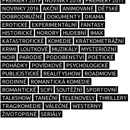
PREMIÉRY 2019
NOVINKY 2018
PREMIÉRY 2017
NOVINKY 2016
AKČNÍ
ANIMOVANÉ
DĚTSKÉ
DOBRODRUŽNÉ
DOKUMENTY
DRAMA
EROTICKÉ
EXPERIMENTÁLNÍ
FANTASY
HISTORICKÉ
HORORY
HUDEBNÍ
IMAX
KATASTROFICKÉ
KOMEDIE
KRÁTKOMETRÁŽNÍ
KRIMI
LOUTKOVÉ
MUZIKÁLY
MYSTERIÓZNÍ
NOIR
PARODIE
PODOBENSTVÍ
POETICKÉ
POHÁDKY
POVÍDKOVÉ
PSYCHOLOGICKÉ
PUBLICISTICKÉ
REALITYSHOW
ROADMOVIE
RODINNÉ
ROMANTICKÁ KOMEDIE
ROMANTICKÉ
SCIFI
SOUTĚŽNÍ
SPORTOVNÍ
TALKSHOW
TANEČNÍ
TELENOVELY
THRILLERY
TRAGIKOMEDIE
VÁLEČNÉ
WESTERNY
ŽIVOTOPISNÉ
SERIÁLY