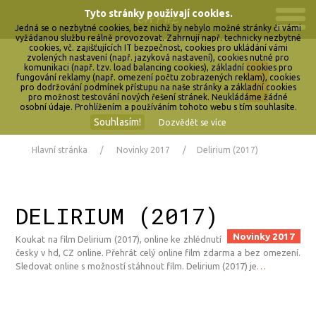
Tyto stránky používají cookies.
Jedná se o nezbytné cookies, bez nichž by nebylo možné stránky či vámi
vyžádanou službu reálně provozovat. Zahrnují např. technicky nezbytné
cookies, vč. zajišťujících IT bezpečnost, cookies pro ukládání vámi
zvolených nastavení (např. jazyková nastavení), cookies nutné pro
komunikaci (např. tzv. load balancing cookies), základní cookies pro
fungování reklamy (např. omezení počtu zobrazených reklam), cookies
pro dodržování podmínek přístupu na naše stránky a základní cookies
pro možnost testování nových řešení stránek. Neukládáme žádné
osobní údaje. Prohlížením a používáním tohoto webu s tím souhlasíte.
Souhlasím!
Dozvědět se více
Hlavní stránka
Novinky 2017
Delirium (2017)
DELIRIUM (2017)
Novinky 2017
Koukat na film Delirium (2017), online ke zhlédnutí
česky v hd, CZ online. Přehrát celý online film zdarma a bez omezení.
Sledovat online s možností stáhnout film. Delirium (2017) je
…