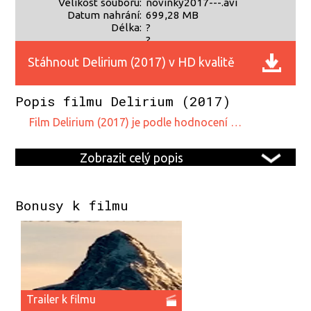
Velikost souboru:
novinky2017---.avi
Datum nahrání:
699,28 MB
Délka:
?
?
Stáhnout Delirium (2017) v HD kvalitě
Popis filmu Delirium (2017)
film Delirium (2017) je podle hodnocení …
Zobrazit celý popis
Bonusy k filmu
Trailer k filmu