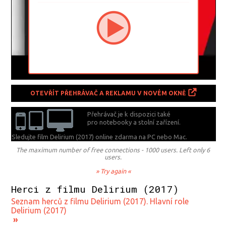
OTEVŘÍT PŘEHRÁVAČ A REKLAMU V NOVÉM OKNĚ
Přehrávač je k dispozici také
pro notebooky a stolní zařízení.
Sledujte film Delirium (2017) online zdarma na
PC nebo Mac.
The maximum number of free connections - 1000 users. Left only 6
users.
» Try again «
Herci z filmu Delirium (2017)
Seznam herců z filmu Delirium (2017). Hlavní role
Delirium (2017)
»