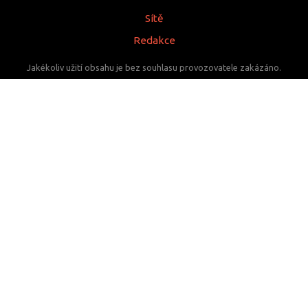
Sítě
Redakce
Jakékoliv užití obsahu je bez souhlasu provozovatele zakázáno.