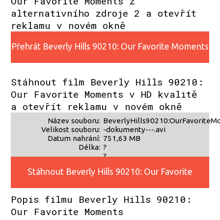
Our Favorite Moments z
alternativního zdroje 2 a otevřít
reklamu v novém okně
Přehrát Beverly Hills 90210: Our Favorite Moments
z alternativního zdroje 2
Stáhnout film Beverly Hills 90210:
Our Favorite Moments v HD kvalitě
a otevřít reklamu v novém okně
Název souboru:
BeverlyHills90210:OurFavoriteM
Velikost souboru:
-dokumenty---.avi
Datum nahrání:
751,63 MB
Délka:
?
?
Stáhnout Beverly Hills 90210: Our Favorite
Popis filmu Beverly Hills 90210:
Moments v HD kvalitě
Our Favorite Moments