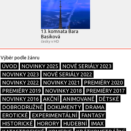
13. komnata Bara
Basiková
česky v HD
ÚVOD
NOVINKY 2025
NOVÉ SERIÁLY 2023
NOVINKY 2023
NOVÉ SERIÁLY 2022
NOVINKY 2022
NOVINKY 2021
PREMIÉRY 2020
PREMIÉRY 2019
NOVINKY 2018
PREMIÉRY 2017
NOVINKY 2016
AKČNÍ
ANIMOVANÉ
DĚTSKÉ
DOBRODRUŽNÉ
DOKUMENTY
DRAMA
EROTICKÉ
EXPERIMENTÁLNÍ
FANTASY
HISTORICKÉ
HORORY
HUDEBNÍ
IMAX