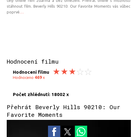
celý online film zdarma a bez omezení. Přehrát online s možností
stáhnout film. Beverly Hills 90210: Our Favorite Moments vás vůbec
poprvé
…
Hodnocení filmu
Hodnocení filmu
469
Hodnoceno
x
Počet zhlédnutí: 18002 x
Přehrát Beverly Hills 90210: Our
Favorite Moments