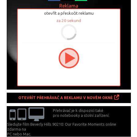
Reklama
otevřít a přeskočit reklamu
za
20
sekund
OTEVŘÍT PŘEHRÁVAČ A REKLAMU V NOVÉM OKNĚ
Přehrávač je k dispozici také
pro notebooky a stolní zařízení.
Sledujte film Beverly Hills 90210: Our Favorite Moments online
zdarma na
PC nebo Mac.