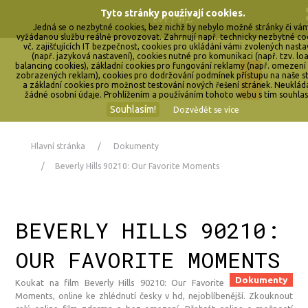
Tyto stránky používají cookies.
Jedná se o nezbytné cookies, bez nichž by nebylo možné stránky či vá
vyžádanou službu reálně provozovat. Zahrnují např. technicky nezbytné co
vč. zajišťujících IT bezpečnost, cookies pro ukládání vámi zvolených nasta
(např. jazyková nastavení), cookies nutné pro komunikaci (např. tzv. lo
balancing cookies), základní cookies pro fungování reklamy (např. omezení
zobrazených reklam), cookies pro dodržování podmínek přístupu na naše s
a základní cookies pro možnost testování nových řešení stránek. Neuklá
žádné osobní údaje. Prohlížením a používáním tohoto webu s tím souhlas
Souhlasím!
Dozvědět se více
Hlavní stránka
Dokumenty
Beverly Hills 90210: Our Favorite Moments
BEVERLY HILLS 90210:
OUR FAVORITE MOMENTS
Dokumenty
Koukat na film Beverly Hills 90210: Our Favorite
Moments, online ke zhlédnutí česky v hd, nejoblíbenější. Zkouknout