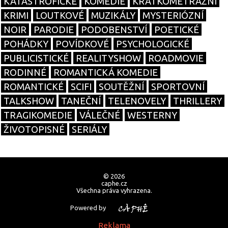
KATASTROFICKÉ
KOMEDIE
KRÁTKOMETRÁŽNÍ
KRIMI
LOUTKOVÉ
MUZIKÁLY
MYSTERIÓZNÍ
NOIR
PARODIE
PODOBENSTVÍ
POETICKÉ
POHÁDKY
POVÍDKOVÉ
PSYCHOLOGICKÉ
PUBLICISTICKÉ
REALITYSHOW
ROADMOVIE
RODINNÉ
ROMANTICKÁ KOMEDIE
ROMANTICKÉ
SCIFI
SOUTĚŽNÍ
SPORTOVNÍ
TALKSHOW
TANEČNÍ
TELENOVELY
THRILLERY
TRAGIKOMEDIE
VÁLEČNÉ
WESTERNY
ŽIVOTOPISNÉ
SERIÁLY
© 2026
caphe.cz
Všechna práva vyhrazena.
Powered by
Reklama